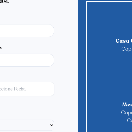
eve.
Casa 
ís
Capa
Med
Capa
Co