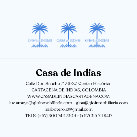
Casa de Indias
Calle Don Sancho # 36-27, Centro Histórico
CARTAGENA DE INDIAS, COLOMBIA
WWW.CASADEINDIASCARTAGENA.COM
luz.amaya@gioinmobiliaria.com - gina@gioinmobiliaria.com
linabotero.z@gmail.com
TELS: (+57) 300 742 7309 - (+57) 315 711 9417